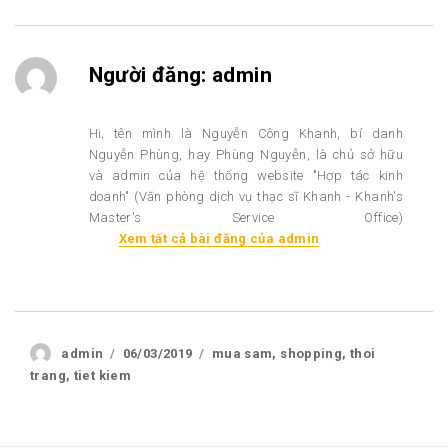
Người đăng:
admin
Hi, tên mình là Nguyễn Công Khanh, bí danh
Nguyễn Phùng, hay Phùng Nguyễn, là chủ sở hữu
và admin của hệ thống website "Hợp tác kinh
doanh" (Văn phòng dịch vụ thạc sĩ Khanh - Khanh's
Master's Service Office)
Xem tất cả bài đăng của admin
Author
Posted
Tags
admin
06/03/2019
mua sam
,
shopping
,
thoi
on
trang
,
tiet kiem