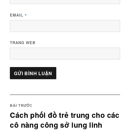
EMAIL
*
TRANG WEB
Điều
hướng
BÀI TRƯỚC
Cách phối đồ trẻ trung cho các
bài
Previous
viết
cô nàng công sở lung linh
post: