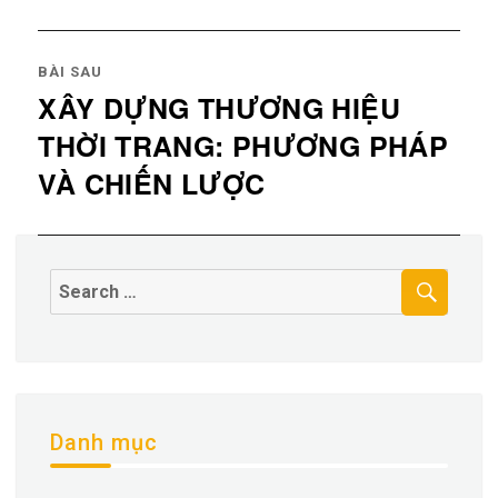
BÀI SAU
XÂY DỰNG THƯƠNG HIỆU
Next
THỜI TRANG: PHƯƠNG PHÁP
post:
VÀ CHIẾN LƯỢC
TÌM
Tìm
kiếm
cho:
Danh mục