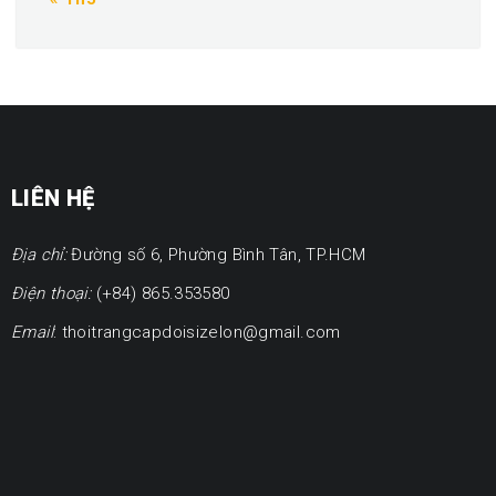
LIÊN HỆ
Địa chỉ:
Đường số 6, Phường Bình Tân, TP.HCM
Điện thoại:
(+84) 865.353580
Email
: thoitrangcapdoisizelon@gmail.com