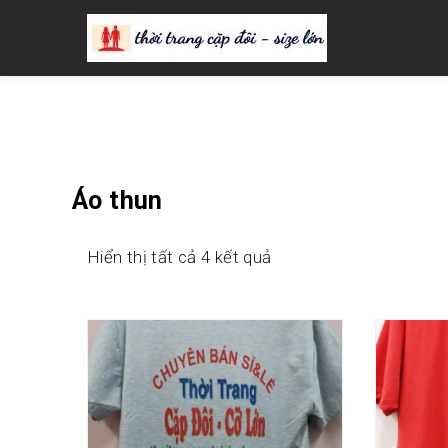
Thời Trang CẶP ĐÔI – SIZE
Áo thun
Hiển thị tất cả 4 kết quả