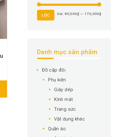
Giá
Giá
Giá:
80,000₫
—
170,000₫
LỌC
tối
tối
thiểu
đa
Danh mục sản phẩm
âu
hoảng
Đồ cặp đôi
á:
Phụ kiện
ừ
Giày dép
45,000₫
Kính mát
ến
Trang sức
70,000₫
Vật dụng khác
Quần áo