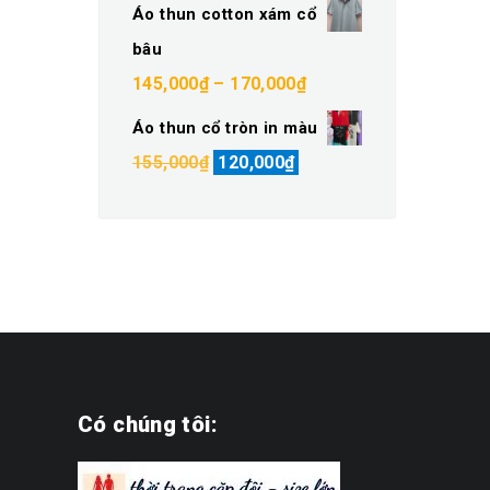
Áo thun cotton xám cổ
90,000₫
bâu
đến
Khoảng
145,000
₫
–
170,000
₫
100,000₫
giá:
Áo thun cổ tròn in màu
từ
Giá
Giá
155,000
₫
120,000
₫
145,000₫
gốc
hiện
đến
là:
tại
170,000₫
155,000₫.
là:
120,000₫.
Có chúng tôi: