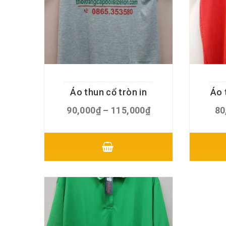
Áo thun cổ tròn in
Áo 
Khoảng
90,000
₫
–
115,000
₫
80
giá:
từ
Sản
90,000₫
phẩm
đến
này
115,000₫
có
nhiều