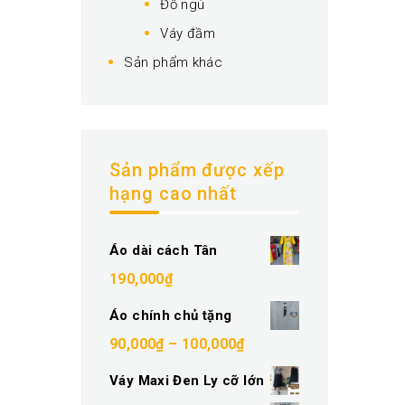
Đồ ngủ
Váy đầm
Sản phẩm khác
Sản phẩm được xếp
hạng cao nhất
Áo dài cách Tân
190,000
₫
Áo chính chủ tặng
Khoảng
90,000
₫
–
100,000
₫
giá:
Váy Maxi Đen Ly cỡ lớn
từ