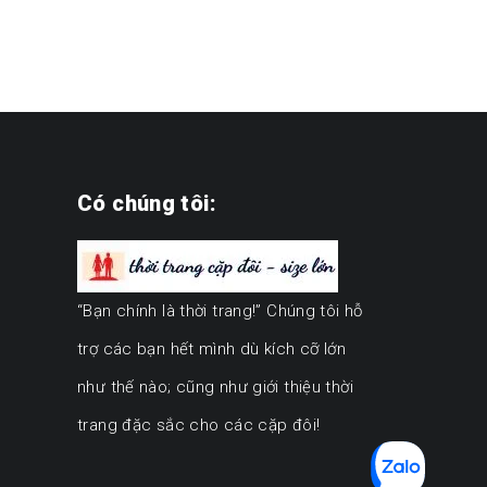
đến
là:
tại
170,000₫
155,000₫.
là:
120,000₫.
Có chúng tôi:
“Bạn chính là thời trang!” Chúng tôi hỗ
trợ các bạn hết mình dù kích cỡ lớn
như thế nào; cũng như giới thiệu thời
trang đặc sắc cho các cặp đôi!