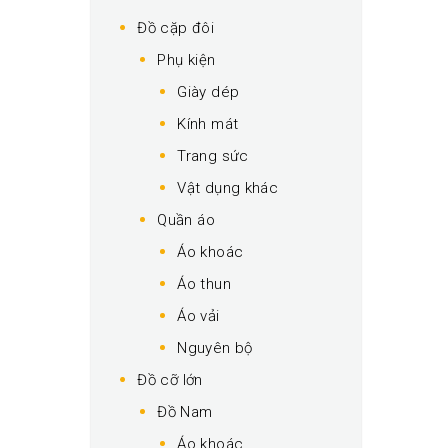
Đồ cặp đôi
Phụ kiện
Giày dép
Kính mát
Trang sức
Vật dụng khác
Quần áo
Áo khoác
Áo thun
Áo vải
Nguyên bộ
Đồ cỡ lớn
Đồ Nam
Áo khoác