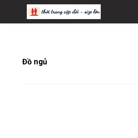
Thời Trang CẶP ĐÔI – SIZE
Đồ ngủ