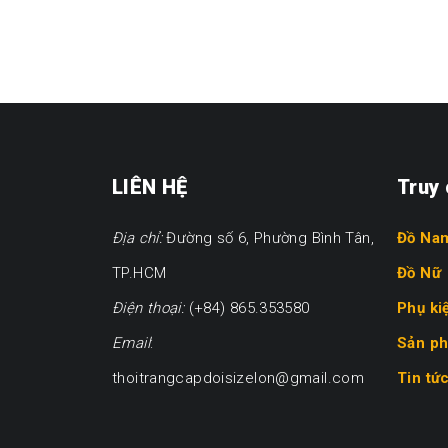
LIÊN HỆ
Truy
Địa chỉ:
Đường số 6, Phường Bình Tân,
Đồ Na
TP.HCM
Đồ Nữ
Điện thoại:
(+84) 865.353580
Phụ ki
Email
:
Sản p
thoitrangcapdoisizelon@gmail.com
Tin tứ