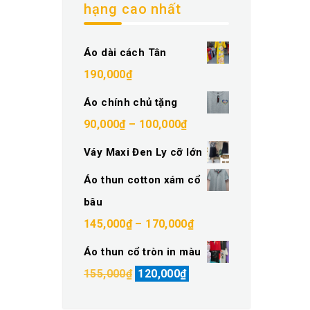
hạng cao nhất
Áo dài cách Tân
190,000
₫
Áo chính chủ tặng
Khoảng
90,000
₫
–
100,000
₫
giá:
Váy Maxi Đen Ly cỡ lớn
từ
Áo thun cotton xám cổ
90,000₫
bâu
đến
Khoảng
145,000
₫
–
170,000
₫
100,000₫
giá:
Áo thun cổ tròn in màu
từ
Giá
Giá
155,000
₫
120,000
₫
145,000₫
gốc
hiện