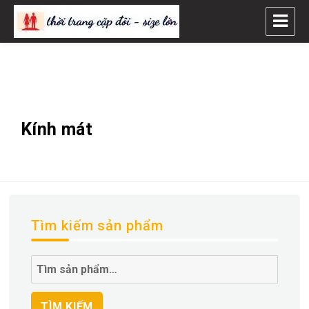
Thời Trang CẶP ĐÔI – SIZE LỚN
Kính mát
Tìm kiếm sản phẩm
Tìm
kiếm:
TÌM KIẾM