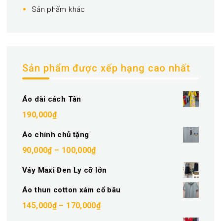
Sản phẩm khác
Sản phẩm được xếp hạng cao nhất
Áo dài cách Tân
190,000
₫
Áo chính chủ tặng
Khoảng
90,000
₫
–
100,000
₫
giá:
Váy Maxi Đen Ly cỡ lớn
từ
Áo thun cotton xám cổ bâu
90,000₫
Khoảng
145,000
₫
–
170,000
₫
đến
giá: