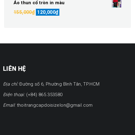
Áo thun cổ tròn in màu
100,000₫
từ
Giá
Giá
155,000
₫
120,000
₫
145,000₫
gốc
hiện
đến
là:
tại
170,000₫
155,000₫.
là:
120,000₫.
LIÊN HỆ
Địa chỉ:
Đường số 6, Phường Bình Tân, TP.HCM
Điện thoại:
(+84) 865.353580
Email
: thoitrangcapdoisizelon@gmail.com